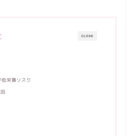
と
CLOSE
が低栄養リスク
原因