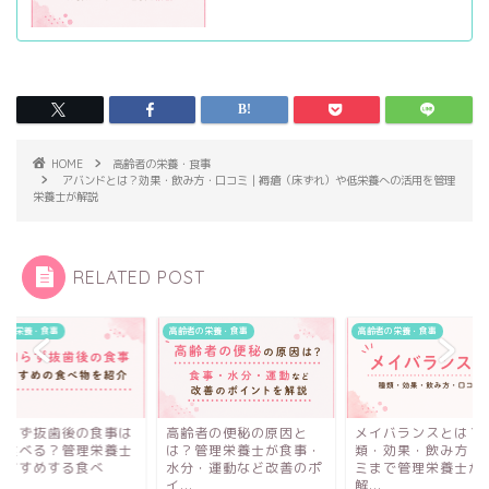
HOME
高齢者の栄養・食事
アバンドとは？効果・飲み方・口コミ｜褥瘡（床ずれ）や低栄養への活用を管理
栄養士が解説
RELATED POST
者の栄養・食事
高齢者の栄養・食事
高齢者の栄養・食事
齢者の便秘の原因と
メイバランスとは？種
親知らず抜歯後の食
？管理栄養士が食事・
類・効果・飲み方・口コ
何を食べる？管理栄
分・運動など改善のポ
ミまで管理栄養士が徹底
がおすすめする食べ
.
解...
物・...