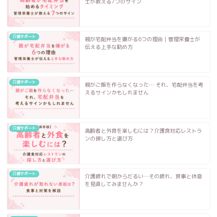
士が教える7つのサイン
介護サポート
親が宅配弁当を嫌がる6つの理由｜管理栄養士が
伝える上手な勧め方
介護サポート
親がご飯を作らなくなった… それ、宅配弁当を考
えるサインかもしれません
介護サポート
高齢者と外食を楽しむには？介護食対応レストラ
ンの探し方と選び方
介護サポート
介護疲れで朝からだるい…その疲れ、食事と休息
を見直してみませんか？