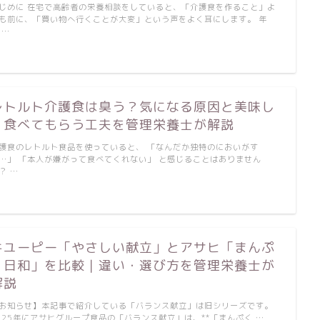
じめに 在宅で高齢者の栄養相談をしていると、「介護食を作ること」よ
も前に、「買い物へ行くことが大変」という声をよく耳にします。 年
 …
レトルト介護食は臭う？気になる原因と美味し
く食べてもらう工夫を管理栄養士が解説
護食のレトルト食品を使っていると、 「なんだか独特のにおいがす
…」 「本人が嫌がって食べてくれない」 と感じることはありません
？ …
キユーピー「やさしい献立」とアサヒ「まんぷ
く日和」を比較｜違い・選び方を管理栄養士が
解説
お知らせ】本記事で紹介している「バランス献立」は旧シリーズです。
025年にアサヒグループ食品の「バランス献立」は、**「まんぷく …