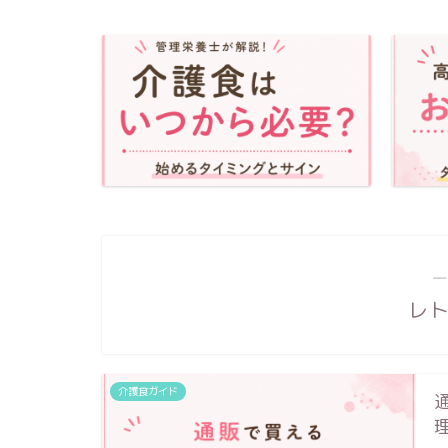
―
レ
介護食ガイド