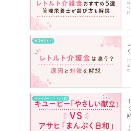
は
り
齢
介護食ガイド
介
る
か
キューピー レトルト食
【
2